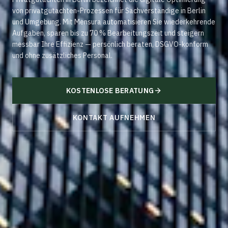
von
privatgutachten
-Prozessen für Sachverständige in
Berlin
und Umgebung. Mit
Mensura
automatisieren Sie wiederkehrende
Aufgaben, sparen bis zu 70 % Bearbeitungszeit und steigern
messbar Ihre Effizienz — persönlich beraten, DSGVO-konform
und ohne zusätzliches Personal.
KOSTENLOSE BERATUNG
KONTAKT AUFNEHMEN