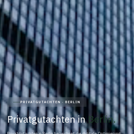
PRIVATGUTACHTEN · BERLIN
Privatgutachten
in
Berlin
.
Privatgutachten
in
Berlin
bezeichnet die digitale Optimierung