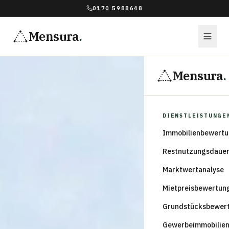
0170 5988648
Mensura
.
Mensura
.
DIENSTLEISTUNGE
Immobilienbewert
Restnutzungsdaue
Marktwertanalyse
Mietpreisbewertun
Grundstücksbewer
Gewerbeimmobilie