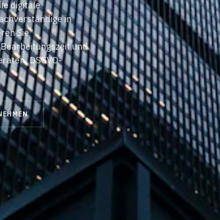
e digitale
achverständige in
ren Sie
 Bearbeitungszeit und
beraten, DSGVO-
NEHMEN