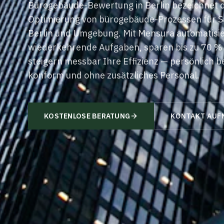
Bürogebäude-Bewertung
in
Berlin
bezeichnet di
Optimierung von
bürogebäude
-Prozessen für S
Berlin
und Umgebung. Mit
Mensura
automatisie
wiederkehrende Aufgaben, sparen bis zu 70 %
steigern messbar Ihre Effizienz — persönlich 
konform und ohne zusätzliches Personal.
KOSTENLOSE BERATUNG
KONTAKT AUF