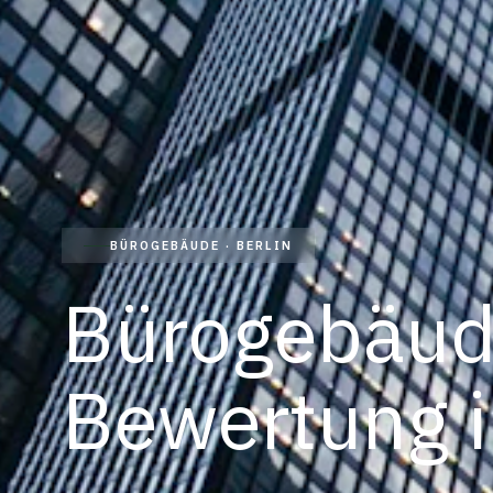
BÜROGEBÄUDE · BERLIN
Bürogebäud
Bewertung
i