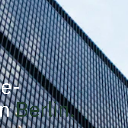
e-
n
Berlin
.