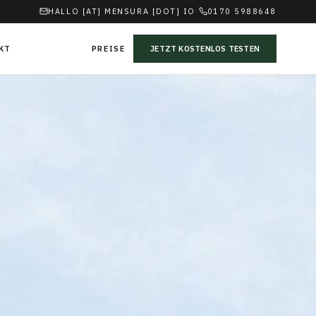
HALLO [AT] MENSURA [DOT] IO
·
0170 5988648
KT
PREISE
JETZT KOSTENLOS TESTEN