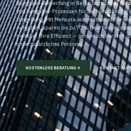
Bungalow-Bewertung
in
Berlin
bezeichnet die d
von
bungalow
-Prozessen für Sachverständige 
Umgebung. Mit
Mensura
automatisieren Sie w
Aufgaben, sparen bis zu 70 % Bearbeitungszeit
messbar Ihre Effizienz — persönlich beraten
ohne zusätzliches Personal.
KOSTENLOSE BERATUNG
KONTAKT AUF