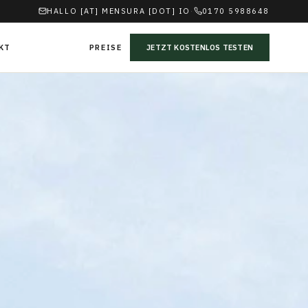
HALLO [AT] MENSURA [DOT] IO
·
0170 5988648
KT
PREISE
JETZT KOSTENLOS TESTEN