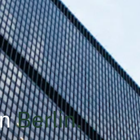
n
Berlin
.