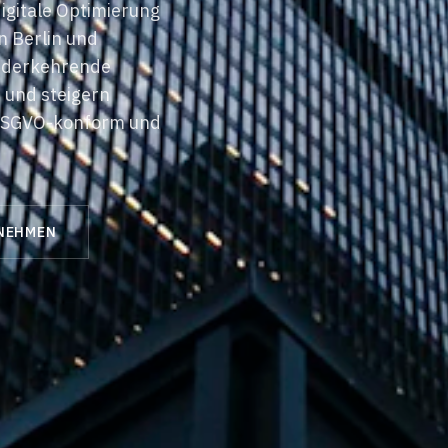
igitale Optimierung
in
Berlin
und
iederkehrende
 und steigern
, DSGVO-konform und
NEHMEN