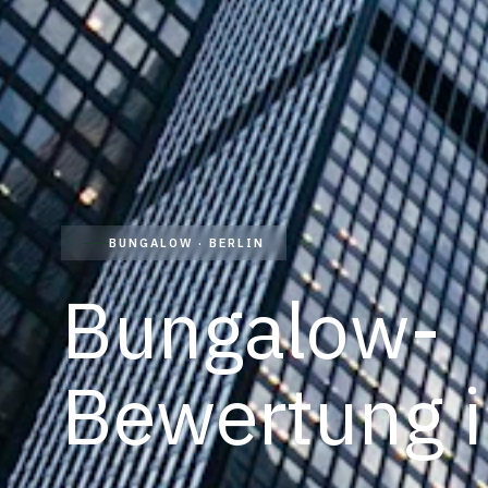
BUNGALOW · BERLIN
Bungalow-
Bewertung
i