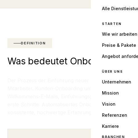
Alle Dienstleist
STARTEN
Wie wir arbeiten
DEFINITION
Preise & Pakete
Angebot anford
Was bedeutet Onboarding?
ÜBER UNS
Der Prozess der Einführung neuer Kunden oder
Unternehmen
Mitarbeiter. Kunden-Onboarding umfasst
Mission
Willkommens-E-Mails, Einführungsgespräche und
erste Schritte. Automatisiertes Onboarding stellt eine
Vision
konsistente, hochwertige Erfahrung sicher.
Referenzen
Karriere
BRANCHEN