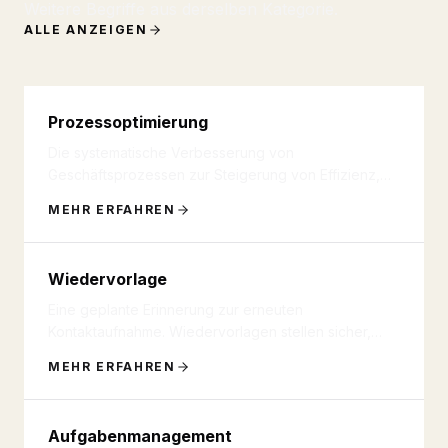
Weitere Begriffe aus derselben Kategorie.
ALLE ANZEIGEN
Prozessoptimierung
Die systematische Verbesserung von
Geschäftsprozessen zur Steigerung von Effizienz,
Qualität und Geschwindigkeit. In der
...
MEHR ERFAHREN
Wiedervorlage
Eine geplante Erinnerung zur erneuten
Kontaktaufnahme. Wiedervorlagen stellen sicher,
dass Interessenten zum richtigen Z
...
MEHR ERFAHREN
Aufgabenmanagement