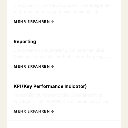
Die systematische Verwaltung aller zu erledigenden
Aufgaben. Gutes Aufgabenmanagement umfasst
Priorisierung, Zuweisung,
...
MEHR ERFAHREN
Reporting
Die systematische Erstellung von Berichten über
Geschäftskennzahlen. Vertriebs-Reporting zeigt z.B.
Leads pro Quelle, Co
...
MEHR ERFAHREN
KPI (Key Performance Indicator)
Kennzahlen zur Messung des Geschäftserfolgs.
Wichtige Immobilien-KPIs: Anzahl neuer Leads, Lead-
to-Viewing-Rate, Viewing
...
MEHR ERFAHREN