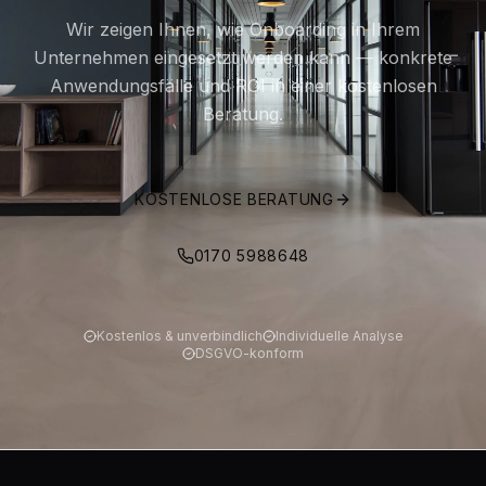
Wir zeigen Ihnen, wie Onboarding in Ihrem
Unternehmen eingesetzt werden kann — konkrete
Anwendungsfälle und ROI in einer kostenlosen
Beratung.
KOSTENLOSE BERATUNG
0170 5988648
Kostenlos & unverbindlich
Individuelle Analyse
DSGVO-konform