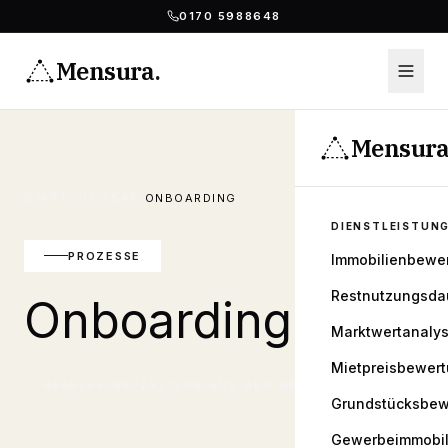
0170 5988648
Mensura
.
Mensur
START
/
GLOSSAR
/
ONBOARDING
DIENSTLEISTUN
PROZESSE
Immobilienbewe
Restnutzungsda
Onboarding
Marktwertanaly
Mietpreisbewer
BEGRIFFSDEFINITION AUS DEM
MENSURA
GLOSSAR
Grundstücksbew
Gewerbeimmobil