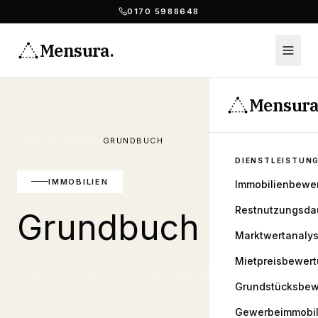
0170 5988648
Mensura
.
Mensur
START
/
GLOSSAR
/
GRUNDBUCH
DIENSTLEISTUN
IMMOBILIEN
Immobilienbewe
Restnutzungsda
Grundbuch
Marktwertanaly
Mietpreisbewer
BEGRIFFSDEFINITION AUS DEM
MENSURA
GLOSSAR
Grundstücksbew
Gewerbeimmobil