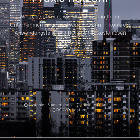
Wir zeigen Ihnen, wie Grundbuch in Ihrem
Unternehmen eingesetzt werden kann — konkrete
Anwendungsfälle und ROI in einer kostenlosen
Beratung.
KOSTENLOSE BERATUNG
0170 5988648
Kostenlos & unverbindlich
Individuelle Analyse
DSGVO-konform