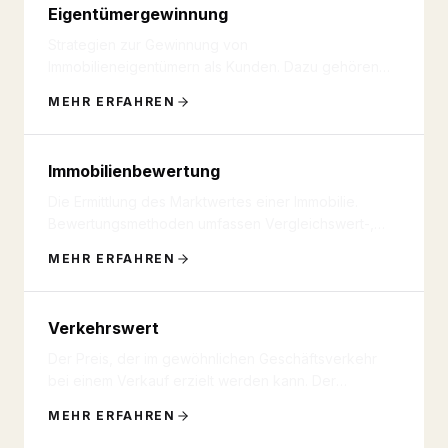
Eigentümergewinnung
Strategien zur Gewinnung von
Immobilieneigentümern als Kunden. Dazu gehören
kostenlose Bewertungen, Marktberichte, Newsl
...
MEHR ERFAHREN
Immobilienbewertung
Die Ermittlung des Marktwertes einer Immobilie.
Bewertungsmethoden umfassen Vergleichswert-,
Ertragswert- und Sachwertve
...
MEHR ERFAHREN
Verkehrswert
Der Preis, der im gewöhnlichen Geschäftsverkehr
bei einem Verkauf erzielt werden kann. Der
Verkehrswert wird durch Gutac
...
MEHR ERFAHREN