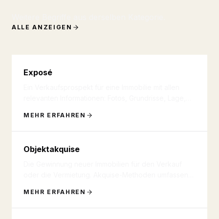
Weitere Begriffe aus derselben Kategorie.
ALLE ANZEIGEN
Exposé
Ein Verkaufsprospekt für eine Immobilie mit allen
relevanten Informationen: Fotos, Grundrisse, Lage,
Ausstattung, Energi
...
MEHR ERFAHREN
Objektakquise
Die Gewinnung neuer Immobilien für den Verkauf
oder die Vermietung. Akquise-Methoden umfassen
Direktansprache, Online-Ma
...
MEHR ERFAHREN