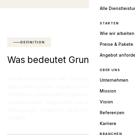
Alle Dienstleist
STARTEN
Wie wir arbeiten
DEFINITION
Preise & Pakete
Angebot anford
Was bedeutet Grundbuch?
ÜBER UNS
Das amtliche Register aller Grundstücke mit
Unternehmen
Eigentümern, Lasten und Beschränkungen. Das
Mission
Grundbuch dokumentiert Eigentumsrechte,
Grundschulden, Wegerechte und andere
Vision
Eintragungen. Einsicht ist bei berechtigtem Interesse
Referenzen
möglich.
Karriere
BRANCHEN