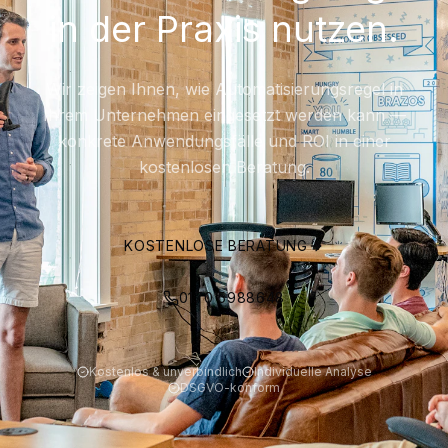
in der Praxis nutzen.
Wir zeigen Ihnen, wie Automatisierungsregel in
Ihrem Unternehmen eingesetzt werden kann —
konkrete Anwendungsfälle und ROI in einer
kostenlosen Beratung.
KOSTENLOSE BERATUNG
0170 5988648
Kostenlos & unverbindlich
Individuelle Analyse
DSGVO-konform