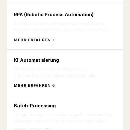
RPA (Robotic Process Automation)
Software-Roboter, die repetitive, regelbasierte
Aufgaben automatisieren, die normalerweise von
Menschen ausgeführt werde
...
MEHR ERFAHREN
KI-Automatisierung
Der Einsatz künstlicher Intelligenz zur
Automatisierung komplexer Aufgaben, die
menschliches Urteilsvermögen erfordern.
...
MEHR ERFAHREN
Batch-Processing
Die gleichzeitige Verarbeitung großer Datenmengen.
Im Immobilienbereich: automatischer Import aller
neuen Leads um Mitte
...