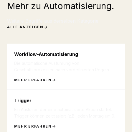
Mehr zu Automatisierung.
Weitere Begriffe aus derselben Kategorie.
ALLE ANZEIGEN
Workflow-Automatisierung
Die automatische Ausführung von
Geschäftsprozessen nach vordefinierten Regeln.
Workflows können Aufgaben wie E-Mail-Vers
...
MEHR ERFAHREN
Trigger
Ein Auslöser, der eine automatisierte Aktion startet.
Trigger können zeitbasiert (z.B. jeden Montag um 9
Uhr), ereignisb
...
MEHR ERFAHREN