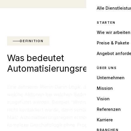
Alle Dienstleist
STARTEN
Wie wir arbeiten
DEFINITION
Preise & Pakete
Angebot anford
Was bedeutet
Automatisierungsregel?
ÜBER UNS
Unternehmen
Eine definierte Wenn-Dann-Logik, die bestimmt,
Mission
welche Aktionen bei welchen Bedingungen
Vision
ausgeführt werden. Beispiel: 'Wenn ein Lead 3 Tage
nicht kontaktiert wurde, dann sende Erinnerungs-E-
Referenzen
Mail.' Automatisierungsregeln ermöglichen
Karriere
komplexe Geschäftslogik ohne Programmierung.
BRANCHEN