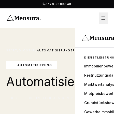
0170 5988648
Mensura
.
Mensur
START
/
GLOSSAR
/
AUTOMATISIERUNGSREGEL
DIENSTLEISTUN
AUTOMATISIERUNG
Immobilienbewe
Restnutzungsda
Automatisierungsr
Marktwertanaly
Mietpreisbewer
BEGRIFFSDEFINITION AUS DEM
MENSURA
GLOSSAR
Grundstücksbew
Gewerbeimmobil