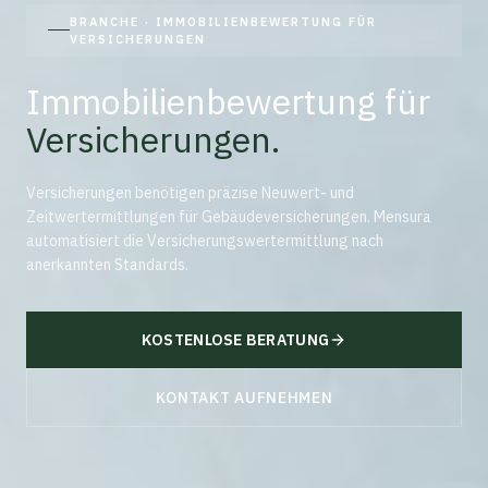
BRANCHE · IMMOBILIENBEWERTUNG FÜR
VERSICHERUNGEN
Immobilienbewertung für
Versicherungen
.
Versicherungen benötigen präzise Neuwert- und
Zeitwertermittlungen für Gebäudeversicherungen. Mensura
automatisiert die Versicherungswertermittlung nach
anerkannten Standards.
KOSTENLOSE BERATUNG
KONTAKT AUFNEHMEN