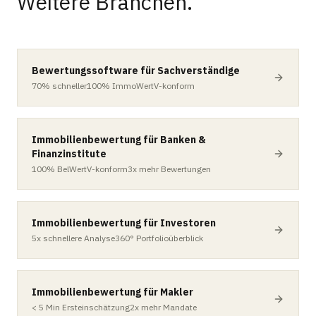
Weitere Branchen.
Bewertungssoftware für Sachverständige
70%
schneller
100%
ImmoWertV-konform
Immobilienbewertung für Banken &
Finanzinstitute
100%
BelWertV-konform
3x
mehr Bewertungen
Immobilienbewertung für Investoren
5x
schnellere Analyse
360°
Portfolioüberblick
Immobilienbewertung für Makler
< 5 Min
Ersteinschätzung
2x
mehr Mandate