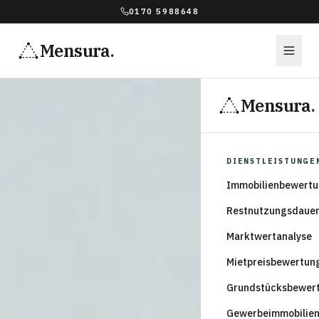
0170 5988648
Mensura
.
Mensura
.
DIENSTLEISTUNGE
Immobilienbewert
Restnutzungsdaue
Marktwertanalyse
Mietpreisbewertun
Grundstücksbewer
Gewerbeimmobilie