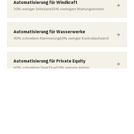
Automatisierung für Windkraft
30%
weniger Stillstand
25%
niedrigere Wartungskosten
Automatisierung für Wasserwerke
90%
schnellere Alarmierung
60%
weniger Kontrollaufwand
Automatisierung für Private Equity
60%
schnellerer Deal Flow
50%
weniger Admin
Automatisierung für Venture Capital
80%
mehr Deals gescoutet
70%
weniger Admin
Automatisierung für Asset Management
90%
automatische Analyse
60%
schnellere Reports