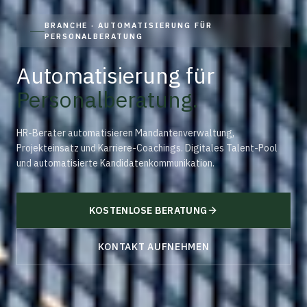
BRANCHE · AUTOMATISIERUNG FÜR
PERSONALBERATUNG
Automatisierung für
Personalberatung
.
HR-Berater automatisieren Mandantenverwaltung,
Projekteinsatz und Karriere-Coachings. Digitales Talent-Pool
und automatisierte Kandidatenkommunikation.
KOSTENLOSE BERATUNG
KONTAKT AUFNEHMEN