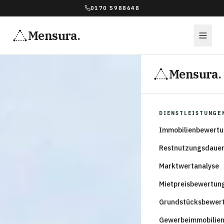
0170 5988648
Mensura
.
Mensura
.
DIENSTLEISTUNGE
Immobilienbewert
Restnutzungsdaue
Marktwertanalyse
Mietpreisbewertun
Grundstücksbewer
Gewerbeimmobilie