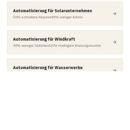
Automatisierung für Solarunternehmen
50%
schnellere Akquise
40%
weniger Admin
Automatisierung für Windkraft
30%
weniger Stillstand
25%
niedrigere Wartungskosten
Automatisierung für Wasserwerke
90%
schnellere Alarmierung
60%
weniger Kontrollaufwand
Automatisierung für Private Equity
60%
schnellerer Deal Flow
50%
weniger Admin
Automatisierung für Venture Capital