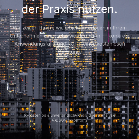
der Praxis nutzen.
Wir zeigen Ihnen, wie Objektunterlagen in Ihrem
Unternehmen eingesetzt werden kann — konkrete
Anwendungsfälle und ROI in einer kostenlosen
Beratung.
KOSTENLOSE BERATUNG
0170 5988648
Kostenlos & unverbindlich
Individuelle Analyse
DSGVO-konform