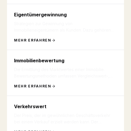
Eigentümergewinnung
Strategien zur Gewinnung von
Immobilieneigentümern als Kunden. Dazu gehören
kostenlose Bewertungen, Marktberichte, Newsl
...
MEHR ERFAHREN
Immobilienbewertung
Die Ermittlung des Marktwertes einer Immobilie.
Bewertungsmethoden umfassen Vergleichswert-,
Ertragswert- und Sachwertve
...
MEHR ERFAHREN
Verkehrswert
Der Preis, der im gewöhnlichen Geschäftsverkehr
bei einem Verkauf erzielt werden kann. Der
Verkehrswert wird durch Gutac
...