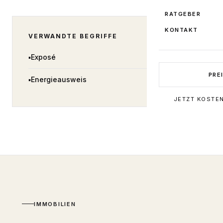
RATGEBER
KONTAKT
VERWANDTE BEGRIFFE
▪
Exposé
PRE
▪
Energieausweis
JETZT KOSTE
IMMOBILIEN