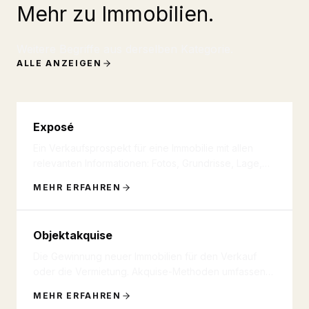
Mehr zu Immobilien.
Weitere Begriffe aus derselben Kategorie.
ALLE ANZEIGEN
Exposé
Ein Verkaufsprospekt für eine Immobilie mit allen
relevanten Informationen: Fotos, Grundrisse, Lage,
Ausstattung, Energi
...
MEHR ERFAHREN
Objektakquise
Die Gewinnung neuer Immobilien für den Verkauf
oder die Vermietung. Akquise-Methoden umfassen
Direktansprache, Online-Ma
...
MEHR ERFAHREN