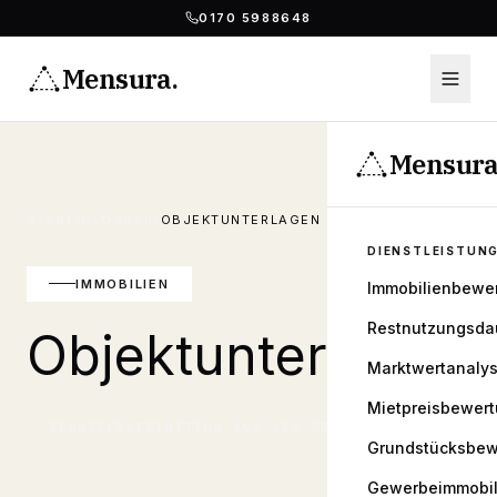
0170 5988648
Mensura
.
Mensur
START
/
GLOSSAR
/
OBJEKTUNTERLAGEN
DIENSTLEISTUN
IMMOBILIEN
Immobilienbewe
Restnutzungsda
Objektunterlagen
Marktwertanaly
Mietpreisbewer
BEGRIFFSDEFINITION AUS DEM
MENSURA
GLOSSAR
Grundstücksbew
Gewerbeimmobil