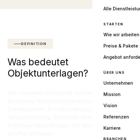
Alle Dienstleist
STARTEN
Wie wir arbeiten
DEFINITION
Preise & Pakete
Angebot anford
Was bedeutet
Objektunterlagen?
ÜBER UNS
Unternehmen
Alle relevanten Dokumente zu einer Immobilie:
Mission
Grundrisse, Wohnflächenberechnung,
Vision
Energieausweis, Grundbuchauszug,
Teilungserklärung, Protokolle. Vollständige
Referenzen
Unterlagen beschleunigen den Verkauf und
Karriere
schaffen Vertrauen.
BRANCHEN