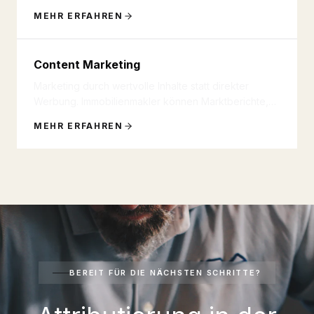
Bewertung anfordern', 'Termin
...
MEHR ERFAHREN
Content Marketing
Marketing durch wertvolle Inhalte statt direkter
Werbung. Immobilienmakler können Marktberichte,
Ratgeber, Videos und In
...
MEHR ERFAHREN
BEREIT FÜR DIE NÄCHSTEN SCHRITTE?