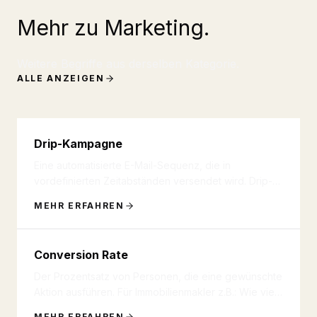
Mehr zu Marketing.
Weitere Begriffe aus derselben Kategorie.
ALLE ANZEIGEN
Drip-Kampagne
Eine automatisierte E-Mail-Sequenz, die in
vordefinierten Zeitabständen versendet wird. Drip-
Kampagnen 'tröpfeln' Inform
...
MEHR ERFAHREN
Conversion Rate
Der Prozentsatz von Personen, die eine gewünschte
Aktion ausführen. Für Immobilienmakler z.B.: Wie viele
Website-Besuche
...
MEHR ERFAHREN