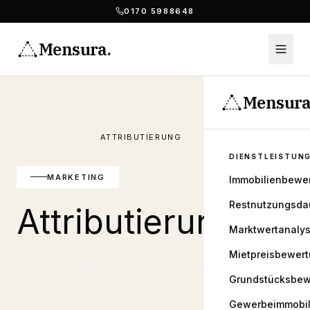
0170 5988648
Mensura
.
Mensur
START
/
GLOSSAR
/
ATTRIBUTIERUNG
DIENSTLEISTUN
MARKETING
Immobilienbewe
Restnutzungsda
Attributierung
Marktwertanaly
Mietpreisbewer
BEGRIFFSDEFINITION AUS DEM
MENSURA
GLOSSAR
Grundstücksbew
Gewerbeimmobil