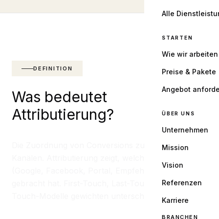
Alle Dienstleist
STARTEN
Wie wir arbeiten
DEFINITION
Preise & Pakete
Angebot anford
Was bedeutet
Attributierung?
ÜBER UNS
Unternehmen
Die Zuordnung von Conversions zu Marketing-
Mission
Kanälen. Attributierung zeigt, welcher Kanal
Vision
(Google, Facebook, Portal, Empfehlung) den Lead
gebracht hat. First-Touch, Last-Touch oder Multi-
Referenzen
Touch-Modelle gewichten unterschiedlich.
Karriere
BRANCHEN