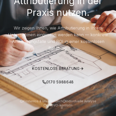
Attributierung in der
Praxis nutzen.
Wir zeigen Ihnen, wie Attributierung in Ihrem
Unternehmen eingesetzt werden kann — konkrete
Anwendungsfälle und ROI in einer kostenlosen
Beratung.
KOSTENLOSE BERATUNG
0170 5988648
Kostenlos & unverbindlich
Individuelle Analyse
DSGVO-konform