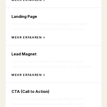
Landing Page
Eine speziell für Marketing-Kampagnen erstellte
Webseite mit einem einzigen Ziel: Conversion.
Landing Pages für Immobili
...
MEHR ERFAHREN
Lead Magnet
Ein kostenloses Angebot im Austausch gegen
Kontaktdaten. Für Immobilienmakler z.B.: kostenlose
Immobilienbewertung, Mark
...
MEHR ERFAHREN
CTA (Call to Action)
Eine Handlungsaufforderung, die Besucher zur
gewünschten Aktion bewegt. Beispiele: 'Jetzt