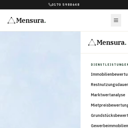
0170 5988648
Mensura
.
Mensura
.
DIENSTLEISTUNGE
Immobilienbewert
Restnutzungsdaue
Marktwertanalyse
Mietpreisbewertun
Grundstücksbewer
Gewerbeimmobilie