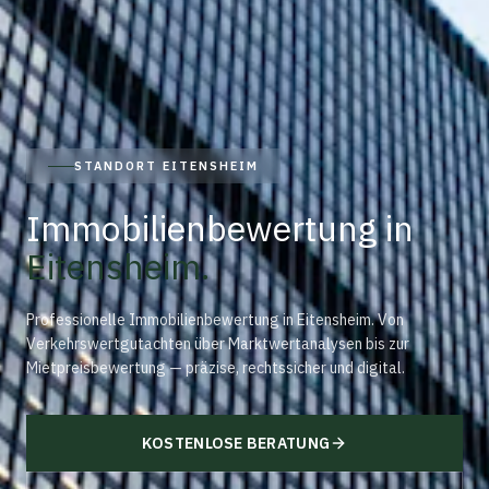
STANDORT EITENSHEIM
Immobilienbewertung in
Eitensheim
.
Professionelle Immobilienbewertung in Eitensheim. Von
Verkehrswertgutachten über Marktwertanalysen bis zur
Mietpreisbewertung — präzise, rechtssicher und digital.
KOSTENLOSE BERATUNG