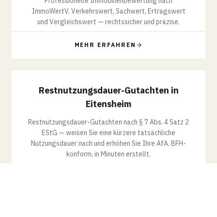
Professionelle Immobilienbewertung nach
ImmoWertV. Verkehrswert, Sachwert, Ertragswert
und Vergleichswert — rechtssicher und präzise.
MEHR ERFAHREN
RESTNUTZUNGSDAUER
Restnutzungsdauer-Gutachten in
Eitensheim
Restnutzungsdauer-Gutachten nach § 7 Abs. 4 Satz 2
EStG — weisen Sie eine kürzere tatsächliche
Nutzungsdauer nach und erhöhen Sie Ihre AfA. BFH-
konform, in Minuten erstellt.
MEHR ERFAHREN