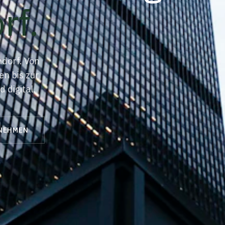
rf
.
dorf. Von
n bis zur
 digital.
NEHMEN