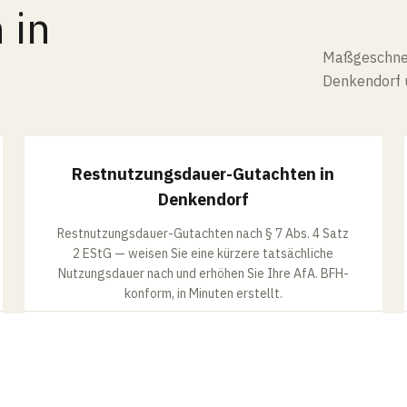
 in
Maßgeschnei
Denkendorf
RESTNUTZUNGSDAUER
Restnutzungsdauer-Gutachten in
Denkendorf
Restnutzungsdauer-Gutachten nach § 7 Abs. 4 Satz
2 EStG — weisen Sie eine kürzere tatsächliche
Nutzungsdauer nach und erhöhen Sie Ihre AfA. BFH-
konform, in Minuten erstellt.
MEHR ERFAHREN