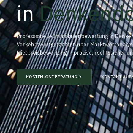
in
Denkendo
Professionelle Immobilienbewertung in Denken
Verkehrswertgutachten über Marktwertanalyse
Mietpreisbewertung — präzise, rechtssicher und
KOSTENLOSE BERATUNG
KONTAKT AUF