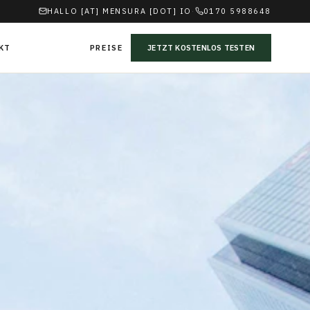
HALLO [AT] MENSURA [DOT] IO
·
0170 5988648
KT
PREISE
JETZT KOSTENLOS TESTEN